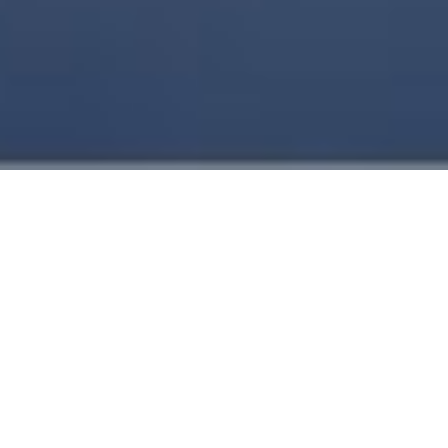
TUS NECESIDADES INESPERADAS EN
CODIFICACIÓN INDUSTRIAL LAS ATENDEMOS DE
FORMA INMEDIATA
¿Por qué es necesario un codificador de caracter grande?
Dentro de las diferentes formas de agregar datos a tu
producción, existe una razón de suma importancia: la
trazabilidad
. Dicha cualidad establece que un conjunto de
productos debe ser rastreable a lo largo de una cadena
productiva. Esto es posible si se incluye, de forma individual,