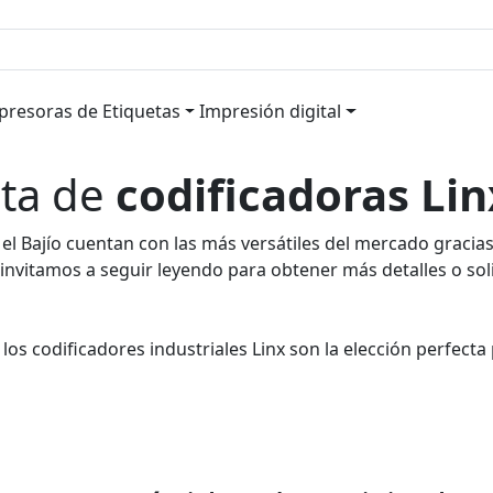
legar menú
Desplegar menú
Desplegar menú
presoras de Etiquetas
Impresión digital
nta de
codificadoras Lin
 el Bajío cuentan con las más versátiles del mercado gracia
Te invitamos a seguir leyendo para obtener más detalles o s
los codificadores industriales Linx son la elección perfect