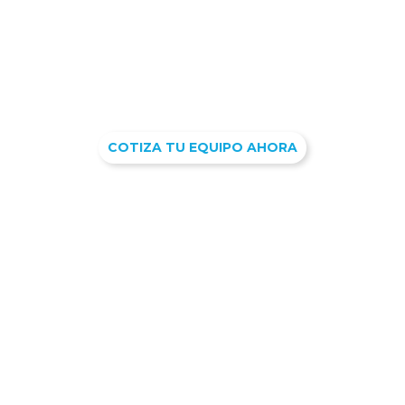
Guanajuato
y SLP. Los gráficos en tus productos se
verán con mejor calidad si los aplicas con un equipo de
marcaje con láser: SOLINT tiene los mejores modelos.
Puedes contactarnos y solicitar la cotización del equipo
que buscas o el que más se adapte a tus necesidades.
COTIZA TU EQUIPO AHORA