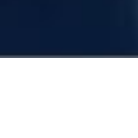
LA FORMA INTELIGENTE DE IMPRIMIR
CADUCIDAD EN SUS PRODUCTOS
La
fecha de caducidad
debe ser codificada en todo alimento
pues está incluida en la normatividad de la Procuraduría
Federal del Consumidor como una medida de seguridad
sanitaria. Por ello es recomendable adquirir una buena
impresora industrial para caducidad y lote e implementarla
directamente en su línea de producción ya que es ídeona para